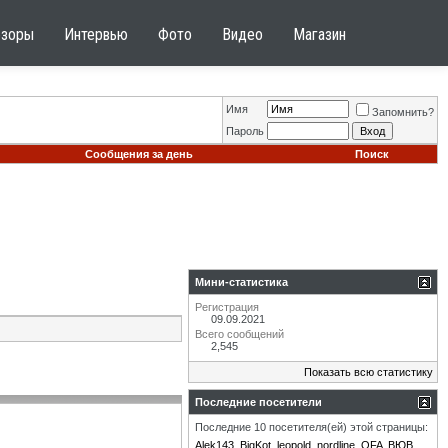
бзоры
Интервью
Фото
Видео
Магазин
Имя
Запомнить?
Пароль
Сообщения за день
Поиск
Мини-статистика
Регистрация
09.09.2021
Всего сообщений
2,545
Показать всю статистику
Последние посетители
Последние 10 посетителя(ей) этой страницы:
Alek143
BigKot
leopold
nordline
OFA
ВЮВ