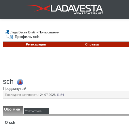
Лада Веста Клуб
>
Пользователи
Профиль sch
Регистрация
Справка
sch
Продвинутый
Последняя активность:
24.07.2026
11:54
Обо мне
Статистика
О sch