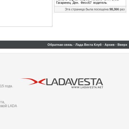
Гагаринец
Ден.
Фесс67
водитель
Эта страница была посещена
98,366
раз
Обратная связь
-
Лада Веста Клуб
-
Архив
-
Вверх
15 года.
та,
новой LADA