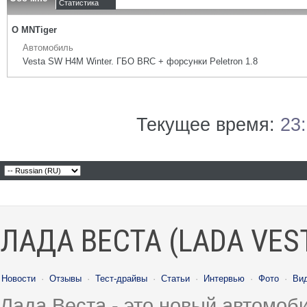
Статистика
О MNTiger
Автомобиль
Vesta SW H4M Winter. ГБО BRC + форсунки Peletron 1.8
Текущее время:
23
ЛАДА ВЕСТА (LADA VES
Новости
·
Отзывы
·
Тест-драйвы
·
Статьи
·
Интервью
·
Фото
·
Ви
Лада Веста - это новый автомо