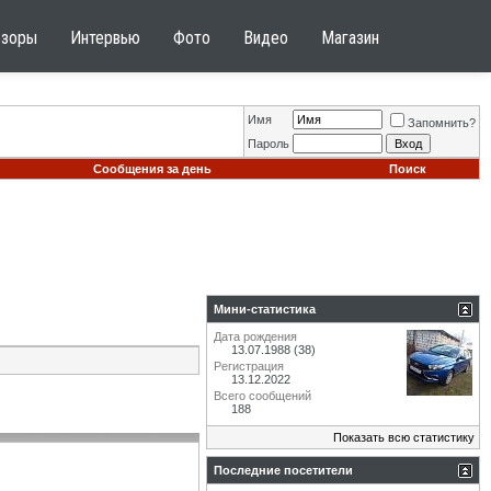
бзоры
Интервью
Фото
Видео
Магазин
Имя
Запомнить?
Пароль
Сообщения за день
Поиск
Мини-статистика
Дата рождения
13.07.1988 (38)
Регистрация
13.12.2022
Всего сообщений
188
Показать всю статистику
Последние посетители