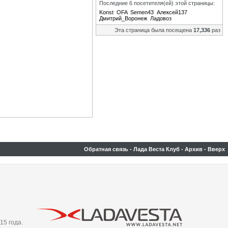
Последние 6 посетителя(ей) этой страницы:
Konst
OFA
Semen43
Алексей137
Дмитрий_Воронеж
Ладовоз
Эта страница была посещена
17,336
раз
Обратная связь
-
Лада Веста Клуб
-
Архив
-
Вверх
15 года.