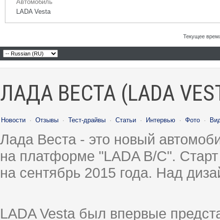
Автомобиль
LADA Vesta
Текущее врем
ЛАДА ВЕСТА (LADA VES
Новости
·
Отзывы
·
Тест-драйвы
·
Статьи
·
Интервью
·
Фото
·
Ви
Лада Веста - это новый автомо
на платформе "LADA B/C". Старт
на сентябрь 2015 года. Над диз
LADA Vesta был впервые предст