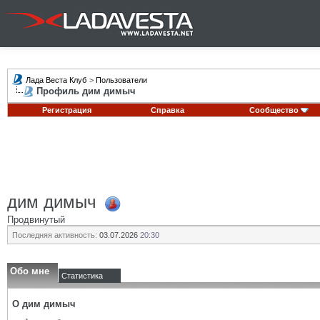
Лада Веста Клуб
>
Пользователи
Профиль дим димыч
Регистрация
Справка
Сообщество
дим димыч
Продвинутый
Последняя активность:
03.07.2026
20:30
Обо мне
Статистика
О дим димыч