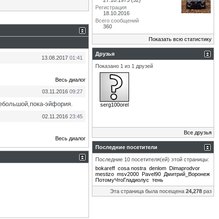
27.10.1973 (52)
Регистрация
18.10.2016
Всего сообщений
360
Показать всю статистику
Друзья
13.08.2017
01:41
Показано 1 из 1 друзей
Весь диалог
03.11.2016
09:27
небольшой,пока-эйфория.
serg100orel
02.11.2016
23:45
Все друзья
Весь диалог
Последние посетители
Последние 10 посетителя(ей) этой страницы:
bokareff
cosa nostra
denlom
Dimaprodvor
mestizo
msv2000
Pavel90
Дмитрий_Воронеж
ПотомуЧтоГладиолус
тень
Эта страница была посещена
24,278
раз