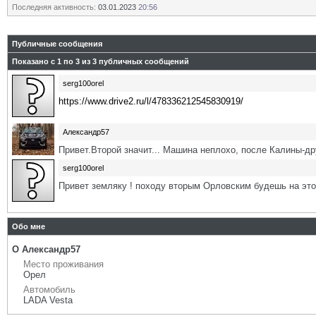
Последняя активность:
03.01.2023
20:56
Публичные сообщения
Показано с 1 по
3
из
3
публичных сообщений
serg100orel
https://www.drive2.ru/l/478336212545830919/
Александр57
Привет.Второй значит... Машина неплохо, после Калины-др
serg100orel
Привет земляку ! походу вторым Орловским будешь на это
Обо мне
О Александр57
Место проживания
Орел
Автомобиль
LADA Vesta