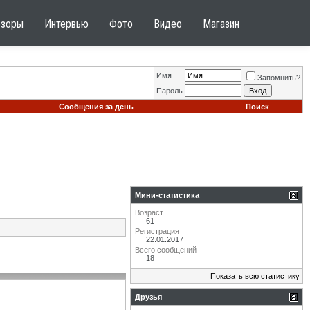
бзоры
Интервью
Фото
Видео
Магазин
Имя
Запомнить?
Пароль
Сообщения за день
Поиск
Мини-статистика
Возраст
61
Регистрация
22.01.2017
Всего сообщений
18
Показать всю статистику
Друзья