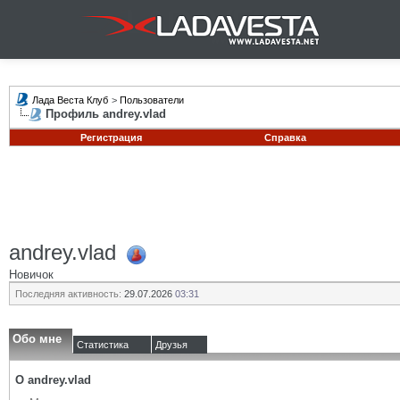
Лада Веста Клуб
>
Пользователи
Профиль andrey.vlad
Регистрация
Справка
andrey.vlad
Новичок
Последняя активность:
29.07.2026
03:31
Обо мне
Статистика
Друзья
О andrey.vlad