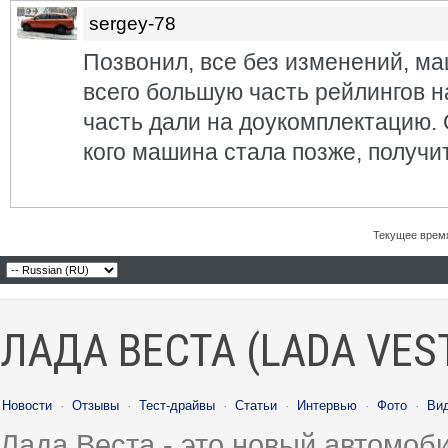
sergey-78
Позвонил, все без изменений, ма
всего большую часть рейлингов н
часть дали на доукомплектацию. О
кого машина стала позже, получи
Текущее врем
ЛАДА ВЕСТА (LADA VES
Новости
·
Отзывы
·
Тест-драйвы
·
Статьи
·
Интервью
·
Фото
·
Ви
Лада Веста - это новый автомо