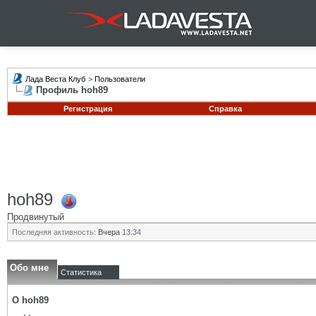
Лада Веста Клуб
>
Пользователи
Профиль hoh89
Регистрация
Справка
hoh89
Продвинутый
Последняя активность:
Вчера
13:34
Обо мне
Статистика
О hoh89