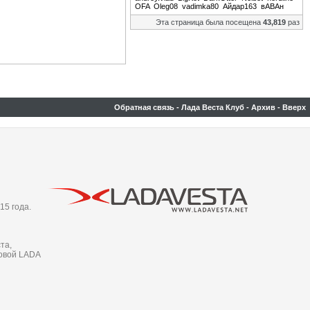
OFA
Oleg08
vadimka80
Айдар163
вАВАн
Эта страница была посещена
43,819
раз
Обратная связь
-
Лада Веста Клуб
-
Архив
-
Вверх
15 года.
та,
новой LADA