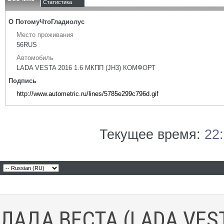
Статистика
О ПотомуЧтоГладиолус
Место проживания
56RUS
Автомобиль
LADA VESTA 2016 1.6 МКПП (JH3) КОМФОРТ
Подпись
http://www.autometric.ru/lines/5785e299c796d.gif
Текущее время:
22
ЛАДА ВЕСТА (LADA VES