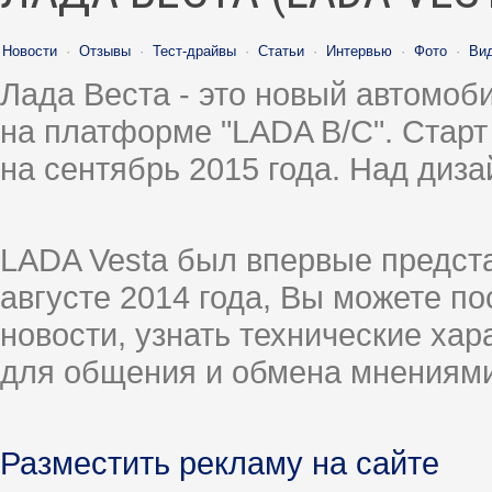
Новости
·
Отзывы
·
Тест-драйвы
·
Статьи
·
Интервью
·
Фото
·
Ви
Лада Веста - это новый автомо
на платформе "LADA B/C". Старт
на сентябрь 2015 года. Над диз
LADA Vesta был впервые предст
августе 2014 года, Вы можете п
новости, узнать технические ха
для общения и обмена мнениями
Разместить рекламу на сайте