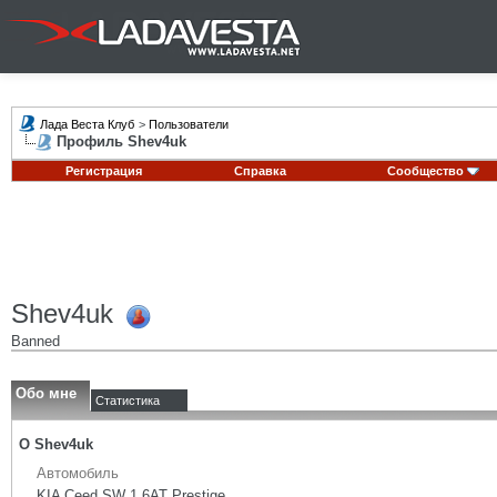
Лада Веста Клуб
>
Пользователи
Профиль Shev4uk
Регистрация
Справка
Сообщество
Shev4uk
Banned
Обо мне
Статистика
О Shev4uk
Автомобиль
KIA Ceed SW 1,6AT Prestige