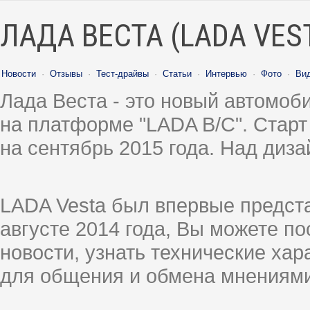
ЛАДА ВЕСТА (LADA VES
Новости
·
Отзывы
·
Тест-драйвы
·
Статьи
·
Интервью
·
Фото
·
Ви
Лада Веста - это новый автомо
на платформе "LADA B/C". Старт
на сентябрь 2015 года. Над диз
LADA Vesta был впервые предст
августе 2014 года, Вы можете п
новости, узнать технические ха
для общения и обмена мнениями