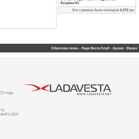
Богданыч61
Эта страница была посещена
4,372
раз
Обратная связь
-
Лада Веста Клуб
-
Архив
-
Вверх
15 года.
та,
новой LADA