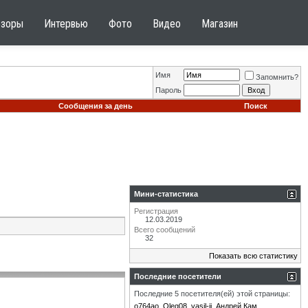
бзоры
Интервью
Фото
Видео
Магазин
Имя
Запомнить?
Пароль
Сообщения за день
Поиск
Мини-статистика
Регистрация
12.03.2019
Всего сообщений
32
Показать всю статистику
Последние посетители
Последние 5 посетителя(ей) этой страницы:
o764ao
Oleg08
vasil-ii
Андрей Кам