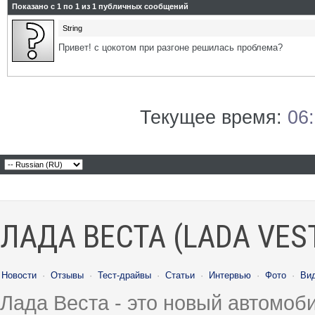
Показано с 1 по
1
из
1
публичных сообщений
String
Привет! с цокотом при разгоне решилась проблема?
Текущее время:
06
ЛАДА ВЕСТА (LADA VES
Новости
·
Отзывы
·
Тест-драйвы
·
Статьи
·
Интервью
·
Фото
·
Ви
Лада Веста - это новый автомо