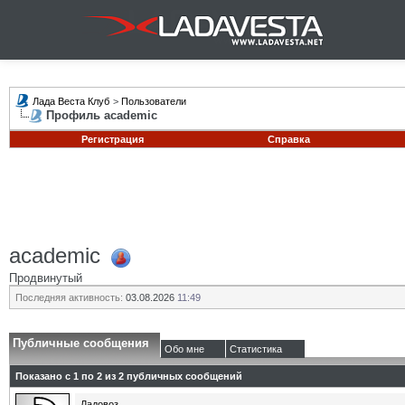
Лада Веста Клуб
>
Пользователи
Профиль academic
Регистрация
Справка
academic
Продвинутый
Последняя активность:
03.08.2026
11:49
Публичные сообщения
Обо мне
Статистика
Показано с 1 по
2
из
2
публичных сообщений
Ладовоз