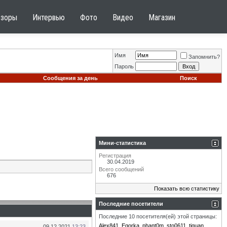
бзоры
Интервью
Фото
Видео
Магазин
Имя
Запомнить?
Пароль
Сообщения за день
Поиск
Мини-статистика
Регистрация
30.04.2019
Всего сообщений
676
Показать всю статистику
Последние посетители
Последние 10 посетителя(ей) этой страницы:
Alex841
Egorka
phant0m
sto0611
tiguan
09.12.2021
13:23