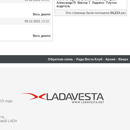
Александр78
Виктор 7
Ладовоз
Плутон
водитель
Эта страница была посещена
54,213
раз
Весь диалог
09.12.2021
13:22
Весь диалог
Обратная связь
-
Лада Веста Клуб
-
Архив
-
Вверх
15 года.
та,
новой LADA