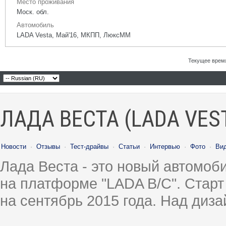
Место проживания
Моск. обл.
Автомобиль
LADA Vesta, Май'16, МКПП, ЛюксММ
Текущее врем
ЛАДА ВЕСТА (LADA VES
Новости
·
Отзывы
·
Тест-драйвы
·
Статьи
·
Интервью
·
Фото
·
Ви
Лада Веста - это новый автомо
на платформе "LADA B/C". Старт
на сентябрь 2015 года. Над диз