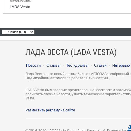
Автомобиль
LADA Vesta
ЛАДА ВЕСТА (LADA VESTA)
Новости
·
Отзывы
·
Тест-драйвы
·
Статьи
·
Интервью
Лада Веста - это новый автомобиль от АВТОВАЗа, собранный 
Над дизайном автомобиля работал Стив Маттин.
LADA Vesta был впервые представлен на Московском автомоби
прочитать свежие новости, узнать технические характеристи
Vesta.
Разместить рекламу на сайте
© 2014-2020 LADA Vesta Club | Лада Веста Клуб. Powered by