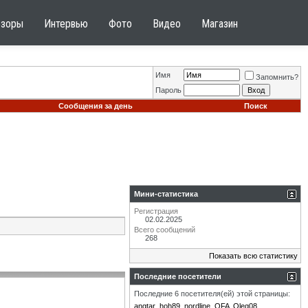
бзоры
Интервью
Фото
Видео
Магазин
Имя
Запомнить?
Пароль
Сообщения за день
Поиск
Мини-статистика
Регистрация
02.02.2025
Всего сообщений
268
Показать всю статистику
Последние посетители
Последние 6 посетителя(ей) этой страницы:
angtar
hoh89
nordline
OFA
Oleg08