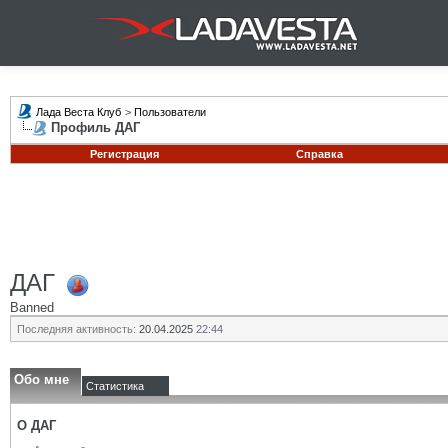
Лада Веста Клуб
>
Пользователи
Профиль ДАГ
Регистрация
Справка
ДАГ
Banned
Последняя активность:
20.04.2025
22:44
Обо мне
Статистика
О ДАГ