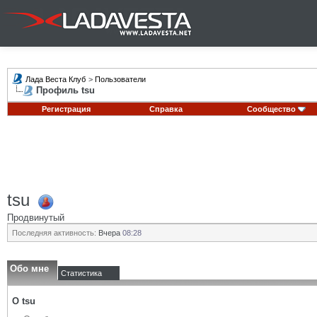
Лада Веста Клуб
>
Пользователи
Профиль tsu
Регистрация
Справка
Сообщество
tsu
Продвинутый
Последняя активность:
Вчера
08:28
Обо мне
Статистика
О tsu