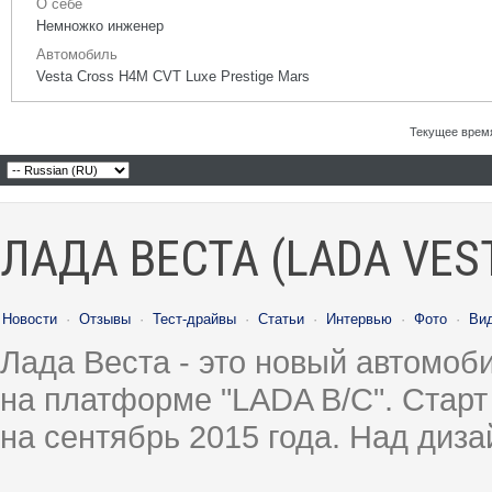
О себе
Немножко инженер
Автомобиль
Vesta Cross H4M CVT Luxe Prestige Mars
Текущее врем
ЛАДА ВЕСТА (LADA VES
Новости
·
Отзывы
·
Тест-драйвы
·
Статьи
·
Интервью
·
Фото
·
Ви
Лада Веста - это новый автомо
на платформе "LADA B/C". Старт
на сентябрь 2015 года. Над диз