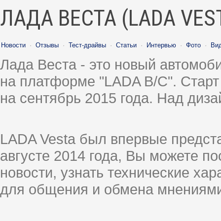
ЛАДА ВЕСТА (LADA VES
Новости
·
Отзывы
·
Тест-драйвы
·
Статьи
·
Интервью
·
Фото
·
Ви
Лада Веста - это новый автомо
на платформе "LADA B/C". Старт
на сентябрь 2015 года. Над диз
LADA Vesta был впервые предст
августе 2014 года, Вы можете п
новости, узнать технические ха
для общения и обмена мнениями