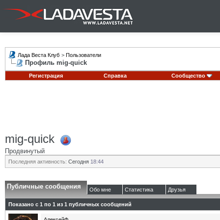
Лада Веста Клуб
>
Пользователи
Профиль mig-quick
Регистрация
Справка
Сообщество
mig-quick
Продвинутый
Последняя активность:
Сегодня
18:44
Публичные сообщения
Обо мне
Статистика
Друзья
Показано с 1 по
1
из
1
публичных сообщений
АлексейФ