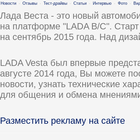
Новости
·
Отзывы
·
Тест-драйвы
·
Статьи
·
Интервью
·
Фото
·
Ви
Лада Веста - это новый автомо
на платформе "LADA B/C". Старт
на сентябрь 2015 года. Над диз
LADA Vesta был впервые предст
августе 2014 года, Вы можете п
новости, узнать технические ха
для общения и обмена мнениями
Разместить рекламу на сайте