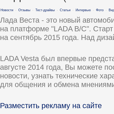
Новости
·
Отзывы
·
Тест-драйвы
·
Статьи
·
Интервью
·
Фото
·
Ви
Лада Веста - это новый автомо
на платформе "LADA B/C". Старт
на сентябрь 2015 года. Над диз
LADA Vesta был впервые предст
августе 2014 года, Вы можете п
новости, узнать технические ха
для общения и обмена мнениями
Разместить рекламу на сайте