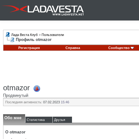
Лада Веста Клуб
>
Пользователи
Профиль otmazor
Регистрация
Справка
Сообщество
otmazor
Продвинутый
Последняя активность:
07.02.2023
15:46
Обо мне
Статистика
Друзья
О otmazor