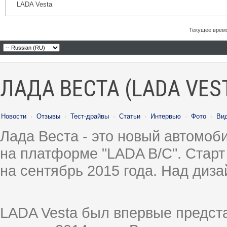
LADA Vesta
Текущее врем
ЛАДА ВЕСТА (LADA VES
Новости
·
Отзывы
·
Тест-драйвы
·
Статьи
·
Интервью
·
Фото
·
Ви
Лада Веста - это новый автомо
на платформе "LADA B/C". Старт
на сентябрь 2015 года. Над диз
LADA Vesta был впервые предст