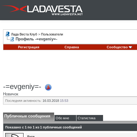
Лада Веста Клуб
>
Пользователи
Профиль -=evgeniy=-
Регистрация
Справка
Сообщество
-=evgeniy=-
Новичок
Последняя активность:
16.03.2018
15:53
Публичные сообщения
Обо мне
Статистика
Показано с 1 по
1
из
1
публичных сообщений
Витя