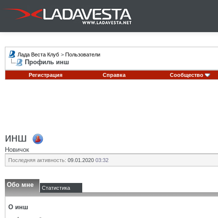
Лада Веста Клуб
>
Пользователи
Профиль инш
Регистрация
Справка
Сообщество
инш
Новичок
Последняя активность:
09.01.2020
03:32
Обо мне
Статистика
О инш