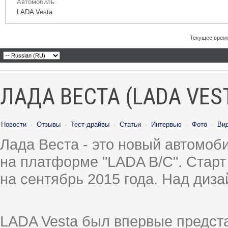
Автомобиль
LADA Vesta
Текущее врем
ЛАДА ВЕСТА (LADA VES
Новости
·
Отзывы
·
Тест-драйвы
·
Статьи
·
Интервью
·
Фото
·
Ви
Лада Веста - это новый автомо
на платформе "LADA B/C". Старт
на сентябрь 2015 года. Над диз
LADA Vesta был впервые предст