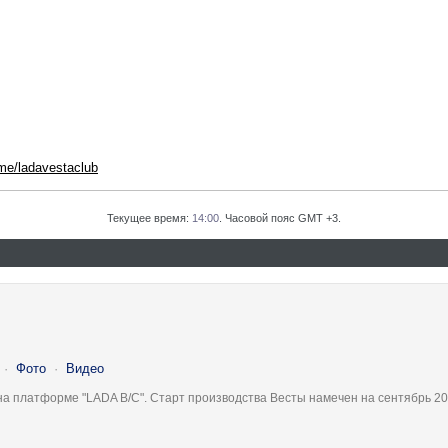
.me/ladavestaclub
Текущее время:
14:00
. Часовой пояс GMT +3.
·
Фото
·
Видео
на платформе "LADA B/C". Старт производства Весты намечен на сентябрь 20