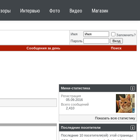
бзоры
Интервью
Фото
Видео
Магазин
Имя
Запомнить?
Пароль
Сообщения за день
Поиск
Мини-статистика
Регистрация
05.09.2016
Всего сообщений
2,410
Показать всю статистику
Последние посетители
Последние 10 посетителя(ей) этой страницы: