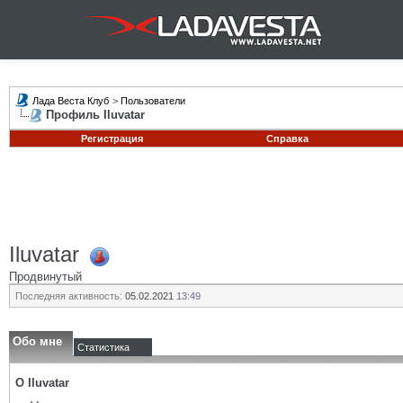
Лада Веста Клуб
>
Пользователи
Профиль Iluvatar
Регистрация
Справка
Iluvatar
Продвинутый
Последняя активность:
05.02.2021
13:49
Обо мне
Статистика
О Iluvatar