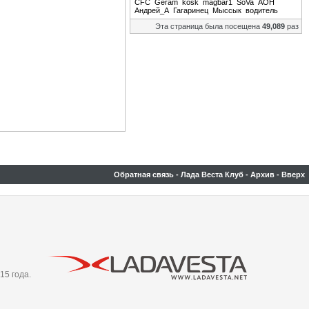
CFC
Geram
kosk
magbar1
SoVa
АОН
Андрей_А
Гагаринец
Мыссык
водитель
Эта страница была посещена
49,089
раз
Обратная связь
-
Лада Веста Клуб
-
Архив
-
Вверх
15 года.