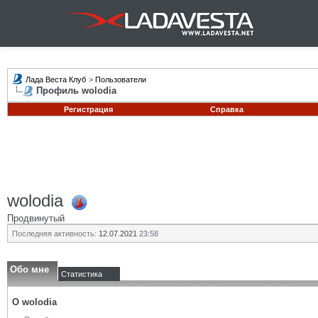
Лада Веста Клуб
>
Пользователи
Профиль wolodia
Регистрация
Справка
wolodia
Продвинутый
Последняя активность:
12.07.2021
23:58
Обо мне
Статистика
О wolodia