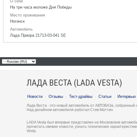
О себе
На три часа моложе Дня Победы
Место проживания
Ногинск
Автомобиль
Лада Приора 21713-03-041 SE
ЛАДА ВЕСТА (LADA VESTA)
Новости
·
Отзывы
·
Тест-драйвы
·
Статьи
·
Интервью
Лада Веста - это новый автомобиль от АВТОВАЗа, собранный 
Над дизайном автомобиля работал Стив Маттин.
LADA Vesta был впервые представлен на Московском автомоби
прочитать свежие новости, узнать технические характеристи
Vesta.