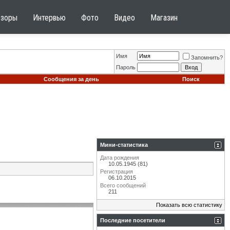
бзоры
Интервью
Фото
Видео
Магазин
Имя
Запомнить?
Пароль
Сообщения за день
Поиск
Мини-статистика
Дата рождения
10.05.1945 (81)
Регистрация
06.10.2015
Всего сообщений
211
Показать всю статистику
Последние посетители