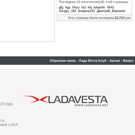
Последние 10 посетителя(ей) этой страницы:
gfg
hgy
hhyu
hyf
kkj
luhan9x
NHG
Sergey_SM
Snejana191
Дмитрий_Воронеж
Эта страница была посещена
22,710
раз
Обратная связь
-
Лада Веста Клуб
-
Архив
-
Вверх
15 года.
та,
новой LADA