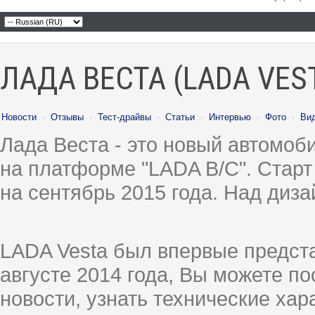
ЛАДА ВЕСТА (LADA VES
Новости
·
Отзывы
·
Тест-драйвы
·
Статьи
·
Интервью
·
Фото
·
Ви
Лада Веста - это новый автомо
на платформе "LADA B/C". Старт
на сентябрь 2015 года. Над диз
LADA Vesta был впервые предст
августе 2014 года, Вы можете п
новости, узнать технические ха