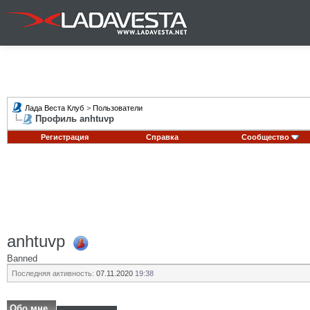
Лада Веста Клуб
>
Пользователи
Профиль anhtuvp
Регистрация
Справка
Сообщество
anhtuvp
Banned
Последняя активность:
07.11.2020
19:38
Обо мне