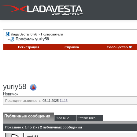
Лада Веста Клуб
>
Пользователи
Профиль yuriy58
Регистрация
Справка
Сообщество
yuriy58
Новичок
Последняя активность:
05.11.2025
11:13
Публичные сообщения
Обо мне
Статистика
Показано с 1 по
2
из
2
публичных сообщений
yuriy58