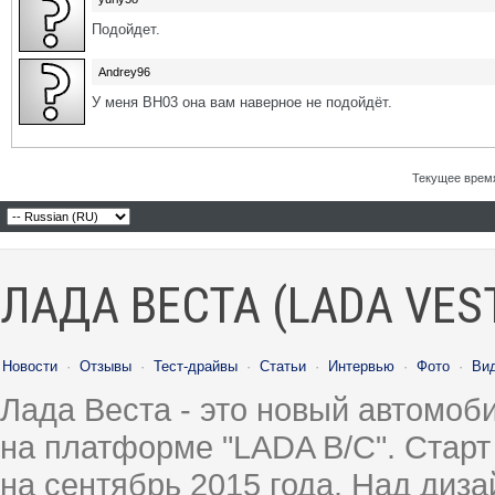
Подойдет.
Andrey96
У меня ВН03 она вам наверное не подойдёт.
Текущее врем
ЛАДА ВЕСТА (LADA VES
Новости
·
Отзывы
·
Тест-драйвы
·
Статьи
·
Интервью
·
Фото
·
Ви
Лада Веста - это новый автомо
на платформе "LADA B/C". Старт
на сентябрь 2015 года. Над диз