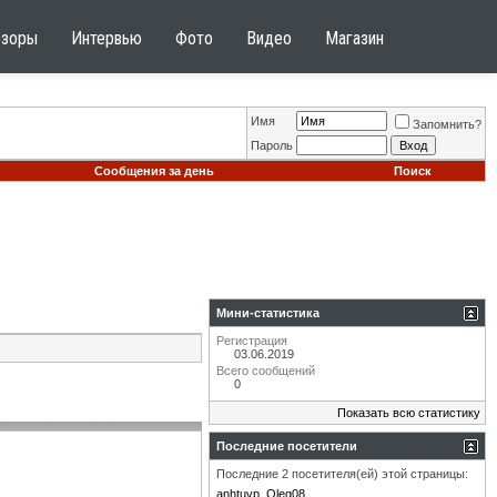
бзоры
Интервью
Фото
Видео
Магазин
Имя
Запомнить?
Пароль
Сообщения за день
Поиск
Мини-статистика
Регистрация
03.06.2019
Всего сообщений
0
Показать всю статистику
Последние посетители
Последние 2 посетителя(ей) этой страницы:
anhtuvp
Oleg08