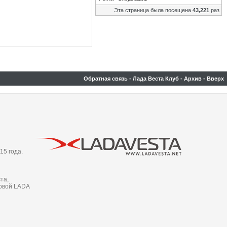
Эта страница была посещена
43,221
раз
Обратная связь
-
Лада Веста Клуб
-
Архив
-
Вверх
15 года.
та,
новой LADA