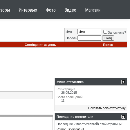
бзоры
Интервью
Фото
Видео
Магазин
Имя
Запомнить?
Пароль
Сообщения за день
Поиск
Мини-статистика
Регистрация
28.05.2015
Всего сообщений
11
Показать всю статистику
Последние посетители
Последние 2 посетителя(ей) этой страницы:
Pomor
Snejana191