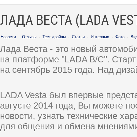
ЛАДА ВЕСТА (LADA VES
Новости
·
Отзывы
·
Тест-драйвы
·
Статьи
·
Интервью
·
Фото
·
Ви
Лада Веста - это новый автомо
на платформе "LADA B/C". Старт
на сентябрь 2015 года. Над диз
LADA Vesta был впервые предст
августе 2014 года, Вы можете п
новости, узнать технические ха
для общения и обмена мнениями