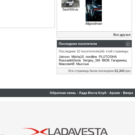
Sash55rus
Allgoodman
Все друзья
Последние посетители
Последние 10 посетителя(ей) этой страницы:
Jekson
Misha10
nordline
PLUTOSHA
RassadinDenis
Sergey_SM
ВЮВ
Гагаринец
Максим48
Мыссык
Эта страница была посещена
51,343
раз
Обратная связь
-
Лада Веста Клуб
-
Архив
-
Вверх