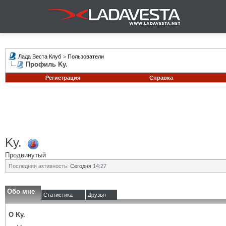
Лада Веста Клуб
>
Пользователи
Профиль Ky.
Регистрация
Справка
Ky.
Продвинутый
Последняя активность:
Сегодня
14:27
Обо мне
Статистика
Друзья
О Ky.