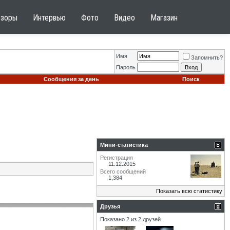
бзоры
Интервью
Фото
Видео
Магазин
Имя
Запомнить?
Пароль
Сообщения за день
Поиск
Мини-статистика
Регистрация
11.12.2015
Всего сообщений
1,384
Показать всю статистику
Друзья
Показано 2 из 2 друзей