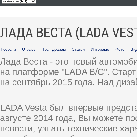
ЛАДА ВЕСТА (LADA VES
Новости
·
Отзывы
·
Тест-драйвы
·
Статьи
·
Интервью
·
Фото
·
Ви
Лада Веста - это новый автомо
на платформе "LADA B/C". Старт
на сентябрь 2015 года. Над диз
LADA Vesta был впервые предст
августе 2014 года, Вы можете п
новости, узнать технические ха