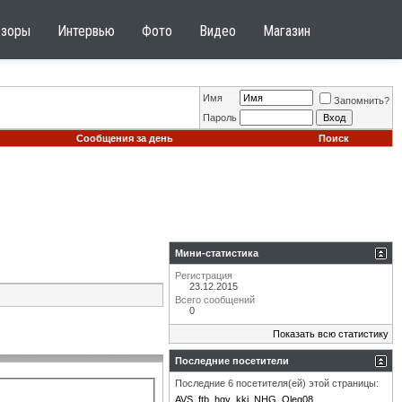
бзоры
Интервью
Фото
Видео
Магазин
Имя
Запомнить?
Пароль
Сообщения за день
Поиск
Мини-статистика
Регистрация
23.12.2015
Всего сообщений
0
Показать всю статистику
Последние посетители
Последние 6 посетителя(ей) этой страницы:
AVS
ftb
hgy
kkj
NHG
Oleg08