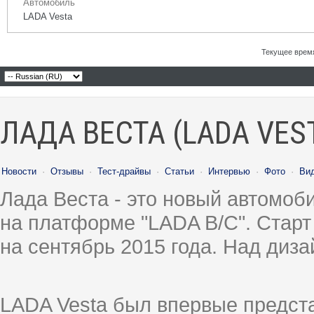
Автомобиль
LADA Vesta
Текущее врем
ЛАДА ВЕСТА (LADA VES
Новости
·
Отзывы
·
Тест-драйвы
·
Статьи
·
Интервью
·
Фото
·
Ви
Лада Веста - это новый автомо
на платформе "LADA B/C". Старт
на сентябрь 2015 года. Над диз
LADA Vesta был впервые предст