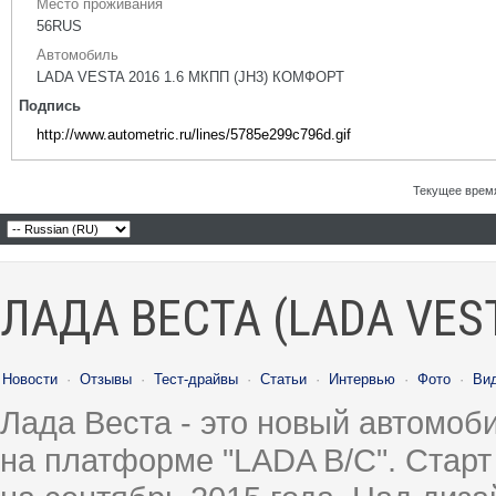
Место проживания
56RUS
Автомобиль
LADA VESTA 2016 1.6 МКПП (JH3) КОМФОРТ
Подпись
http://www.autometric.ru/lines/5785e299c796d.gif
Текущее врем
ЛАДА ВЕСТА (LADA VES
Новости
·
Отзывы
·
Тест-драйвы
·
Статьи
·
Интервью
·
Фото
·
Ви
Лада Веста - это новый автомо
на платформе "LADA B/C". Старт