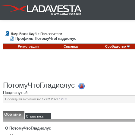
Лада Веста Клуб
>
Пользователи
Профиль ПотомуЧтоГладиолус
Регистрация
Справка
Сообщество
ПотомуЧтоГладиолус
Продвинутый
Последняя активность:
17.02.2022
12:03
Обо мне
Статистика
О ПотомуЧтоГладиолус