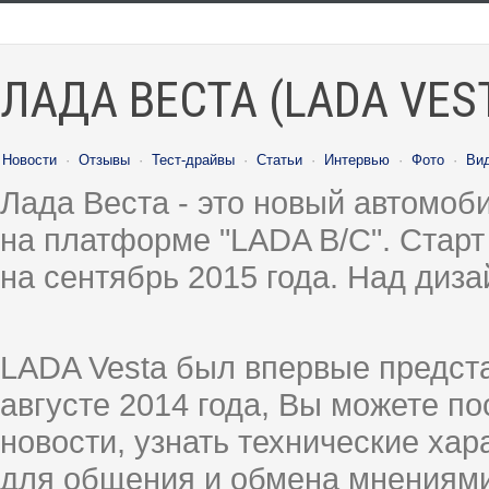
ЛАДА ВЕСТА (LADA VES
Новости
·
Отзывы
·
Тест-драйвы
·
Статьи
·
Интервью
·
Фото
·
Ви
Лада Веста - это новый автомо
на платформе "LADA B/C". Старт
на сентябрь 2015 года. Над диз
LADA Vesta был впервые предст
августе 2014 года, Вы можете п
новости, узнать технические ха
для общения и обмена мнениями