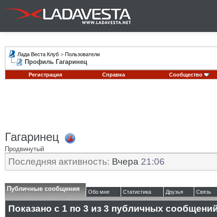
Лада Веста Клуб
>
Пользователи
Профиль Гагаринец
Регистрация
Справка
Сообщество
Гагаринец
Продвинутый
Последняя активность:
Вчера
21:06
Публичные сообщения
Обо мне
Статистика
Друзья
Связь
Показано с 1 по
3
из
3
публичных сообщени