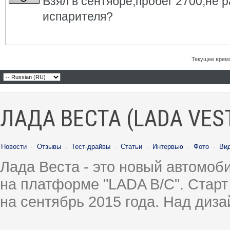
Взял в сентябре,пробег 2700,не р
испарителя?
Текущее врем
ЛАДА ВЕСТА (LADA VES
Новости
·
Отзывы
·
Тест-драйвы
·
Статьи
·
Интервью
·
Фото
·
Ви
Лада Веста - это новый автомо
на платформе "LADA B/C". Старт
на сентябрь 2015 года. Над диз