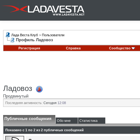
Лада Веста Клуб
>
Пользователи
Профиль Ладовоз
Регистрация
Справка
Сообщество
Ладовоз
Продвинутый
Последняя активность:
Сегодня
12:08
Публичные сообщения
Обо мне
Статистика
Показано с 1 по
2
из
2
публичных сообщений