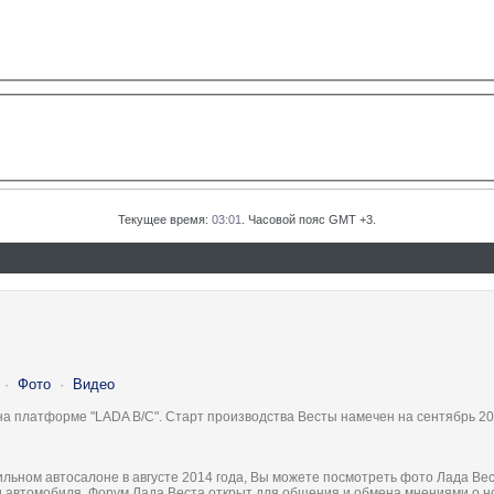
Текущее время:
03:01
. Часовой пояс GMT +3.
·
Фото
·
Видео
на платформе "LADA B/C". Старт производства Весты намечен на сентябрь 20
льном автосалоне в августе 2014 года, Вы можете посмотреть фото Лада Вес
ки автомобиля. Форум Лада Веста открыт для общения и обмена мнениями о 