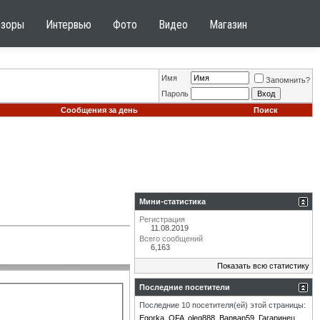
бзоры
Интервью
Фото
Видео
Магазин
Имя
Запомнить?
Пароль
Сообщения за день
Поиск
Мини-статистика
Регистрация
11.08.2019
Всего сообщений
6,163
Показать всю статистику
Последние посетители
Последние 10 посетителя(ей) этой страницы:
Egorka
OFA
oleg888
Варвар59
Гагаринец