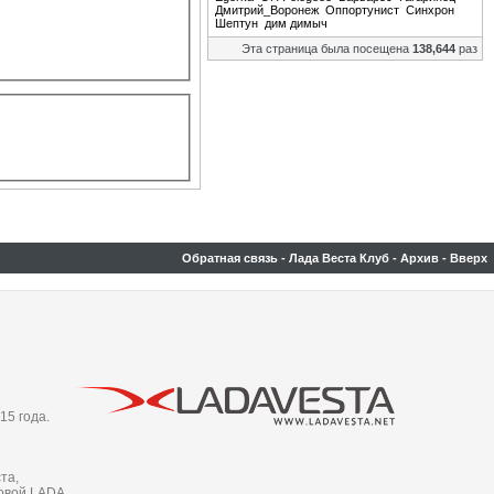
Дмитрий_Воронеж
Оппортунист
Синхрон
Шептун
дим димыч
Эта страница была посещена
138,644
раз
Обратная связь
-
Лада Веста Клуб
-
Архив
-
Вверх
15 года.
та,
новой LADA