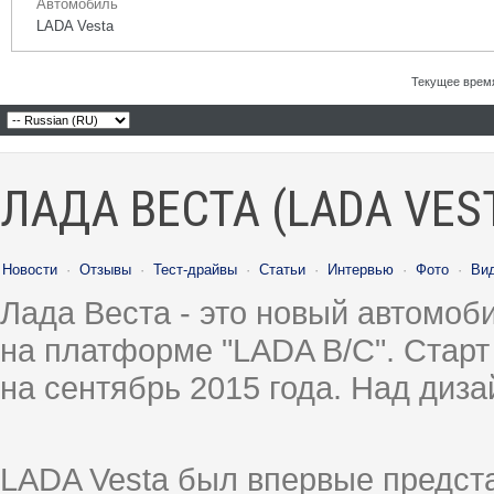
Автомобиль
LADA Vesta
Текущее врем
ЛАДА ВЕСТА (LADA VES
Новости
·
Отзывы
·
Тест-драйвы
·
Статьи
·
Интервью
·
Фото
·
Ви
Лада Веста - это новый автомо
на платформе "LADA B/C". Старт
на сентябрь 2015 года. Над диз
LADA Vesta был впервые предст