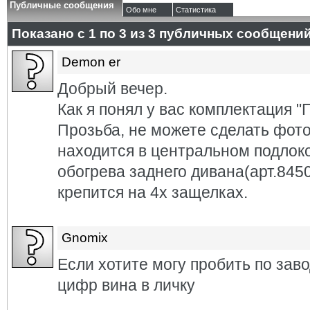
Публичные сообщения
Обо мне
Статистика
Показано с 1 по
3
из
3
публичных сообщени
Demon er
Добрый вечер.
Как я понял у вас комплектация "
Прозьба, не можете сделать фото
находится в центральном подлоко
обогрева заднего дивана(арт.845
крепится на 4х защелках.
Gnomix
Если хотите могу пробить по зав
цифр вина в личку