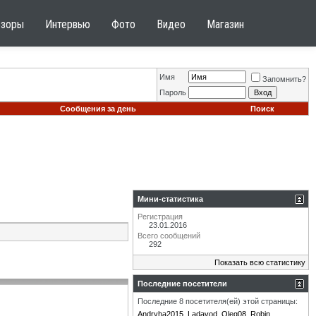
бзоры
Интервью
Фото
Видео
Магазин
Имя
Запомнить?
Пароль
Сообщения за день
Поиск
Мини-статистика
Регистрация
23.01.2016
Всего сообщений
292
Показать всю статистику
Последние посетители
Последние 8 посетителя(ей) этой страницы:
Andryha2015
Ladavod
Oleg08
Robin