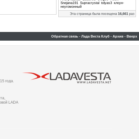
Snejana191
Supracrystal
tolyas3
клоун-
неугомонный
Эта страница была посещена
16,661
раз
Обратная связь
-
Лада Веста Клуб
-
Архив
-
Вверх
15 года.
та,
новой LADA