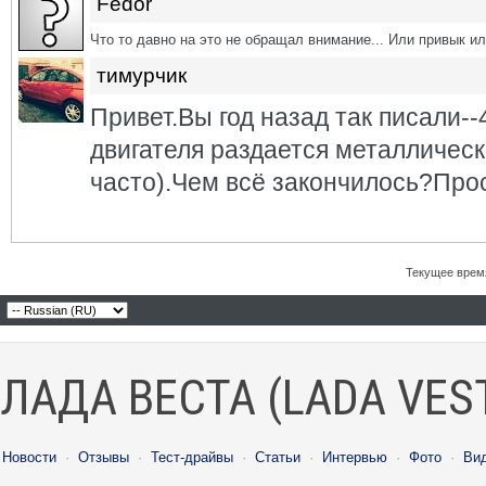
Fedor
Что то давно на это не обращал внимание... Или привык или
тимурчик
Привет.Вы год назад так писали--
двигателя раздается металлический
часто).Чем всё закончилось?Прос
Текущее врем
ЛАДА ВЕСТА (LADA VES
Новости
·
Отзывы
·
Тест-драйвы
·
Статьи
·
Интервью
·
Фото
·
Ви