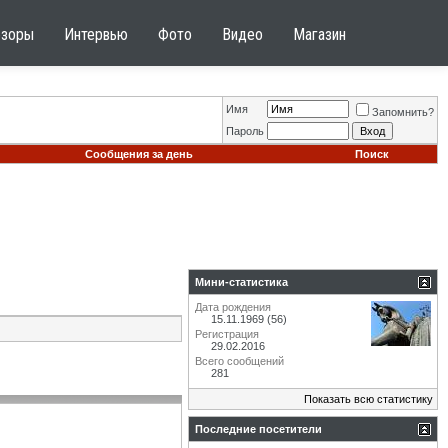
бзоры
Интервью
Фото
Видео
Магазин
Имя
Запомнить?
Пароль
Сообщения за день
Поиск
Мини-статистика
Дата рождения
15.11.1969 (56)
Регистрация
29.02.2016
Всего сообщений
281
Показать всю статистику
Последние посетители