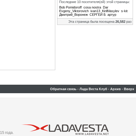
Последние 10 посетителя(ей) этой страницы:
Bob Pomidoroff
cosa nostra
Dar
Evgeny_Viktorovich
ivan13
KirillVasylev
s-kit
Дмитрий_Воронеж
СЕРГЕЙ Б
артур
Эта страница была посещена
26,582
раз
Обратная связь
-
Лада Веста Клуб
-
Архив
-
Вверх
15 года.