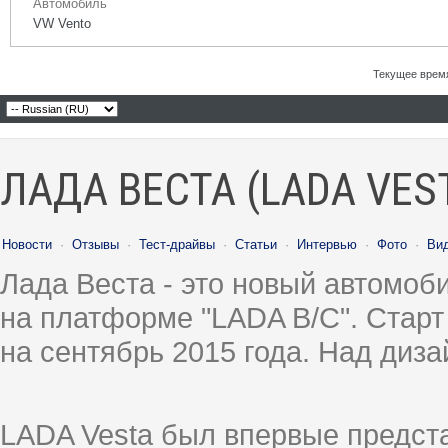
Автомобиль
VW Vento
Текущее врем
ЛАДА ВЕСТА (LADA VES
Новости
·
Отзывы
·
Тест-драйвы
·
Статьи
·
Интервью
·
Фото
·
Ви
Лада Веста - это новый автомо
на платформе "LADA B/C". Старт
на сентябрь 2015 года. Над диз
LADA Vesta был впервые предст