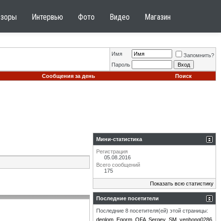
бзоры
Интервью
Фото
Видео
Магазин
Имя
Запомнить?
Пароль
Сообщения за день
Поиск
Мини-статистика
Регистрация
05.08.2016
Всего сообщений
175
Показать всю статистику
Последние посетители
Последние 8 посетителя(ей) этой страницы:
denlom
Egorm
OFA
Sergey_SM
yenhong0286