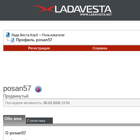
Лада Веста Клуб
>
Пользователи
Профиль posan57
Регистрация
Справка
posan57
Продвинутый
Последняя активность:
06.03.2026
19:56
Обо мне
Статистика
О posan57