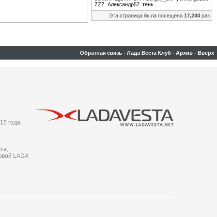
ZZZ
Александр57
тень
Эта страница была посещена
17,244
раз
Обратная связь
-
Лада Веста Клуб
-
Архив
-
Вверх
15 года.
та,
новой LADA