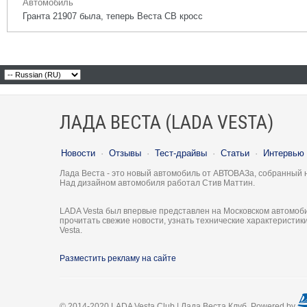
Автомобиль
Гранта 21907 была, теперь Веста СВ кросс
ЛАДА ВЕСТА (LADA VESTA)
Новости
·
Отзывы
·
Тест-драйвы
·
Статьи
·
Интервью
Лада Веста - это новый автомобиль от АВТОВАЗа, собранный 
Над дизайном автомобиля работал Стив Маттин.
LADA Vesta был впервые представлен на Московском автомоби
прочитать свежие новости, узнать технические характеристи
Vesta.
Разместить рекламу на сайте
© 2014-2020 LADA Vesta Club | Лада Веста Клуб. Powered by