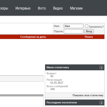
бзоры
Интервью
Фото
Видео
Магазин
Имя
Запомнить?
Пароль
Сообщения за день
Поиск
Мини-статистика
Возраст
53
Регистрация
01.01.2017
Всего сообщений
245
Показать всю статистику
Последние посетители