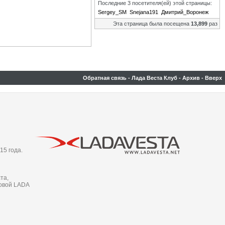
Последние 3 посетителя(ей) этой страницы:
Sergey_SM
Snejana191
Дмитрий_Воронеж
Эта страница была посещена
13,899
раз
Обратная связь
-
Лада Веста Клуб
-
Архив
-
Вверх
15 года.
та,
новой LADA