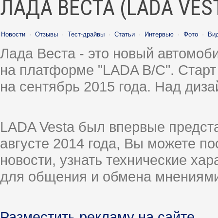
ЛАДА ВЕСТА (LADA VES
Новости
·
Отзывы
·
Тест-драйвы
·
Статьи
·
Интервью
·
Фото
·
Ви
Лада Веста - это новый автомо
на платформе "LADA B/C". Старт
на сентябрь 2015 года. Над диз
LADA Vesta был впервые предст
августе 2014 года, Вы можете п
новости, узнать технические ха
для общения и обмена мнениями
Разместить рекламу на сайте